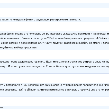
бо какая то неведома фигня страдающая расстроением личности.
ания был я, она на это не сильно сопротивлялась сказала что понимает и принимает 
ней, вспомнимаю. Зачем я так потупил? Всё можно было решить и преодолеть! Сейчас 
 и я не должен о себе напоминать? Найти другую? Такой как она найти не смогу и дело 
ветуйте что нибудь прошу вас!
рошло после вашего расстования... Если много,то она могла уже устроить свою личную
ому... И может у вас все наладится! Если любите и чувствуете что это девушка вам нуж
ите и поговорите с ней непременно! Жизнь одна, а от парня всегда зависит больше, че
о и серьезно... дайте ей понять, что вы изменились в лучшую сторону..) она это непре
)))