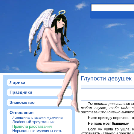
Глупости девушек 
Лирика
Праздники
Знакомство
Ты решила расстаться со
любом случае, тебе надо з
Отношения
расставания? Конечно вытво
Женщина глазами мужчины
Ниже приведу перечень тог
Любовный треугольник
Не парь мозг бывшему
Правила расставания
Если уж ушла то ушла, н
Нормальные мужчины есть
устраивать «слежку и прослушку