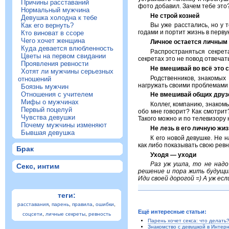
Причины расставаний
фото добавил. Зачем тебе это
Нормальный мужчина
Не строй козней
Девушка холодна к тебе
Как его вернуть?
Вы уже расстались, но у 
годами и портит жизнь в перву
Кто виноват в ссоре
Чего хочет женщина
Личное остается личным
Куда девается влюбленность
Распространяться секрет
Цветы на первом свидании
секретах это не повод отвечать
Проявления ревности
Не вмешивай во всё это 
Хотят ли мужчины серьезных
Родственников, знакомых
отношений
нагружать своими проблемами б
Боязнь мужчин
Отношения с учителем
Не вмешивай общих друз
Мифы о мужчинах
Коллег, компанию, знаком
Первый поцелуй
обо мне говорит? Как смотрит
Чувства девушки
Такого можно и по телевизору
Почему мужчины изменяют
Не лезь в его личную жи
Бывшая девушка
К его новой девушке. Не н
как либо показывать свою ревн
Брак
Уходя — уходи
Раз уж ушла, то не надо
Секс, интим
решение и пора жить будущи
Иди своей дорогой =) А уж ес
теги:
расставания
,
парень
,
правила
,
ошибки
,
Ещё интересные статьи:
соцсети
,
личные секреты
,
ревность
Парень хочет секса: что делать
Знакомство с девушкой в Интер