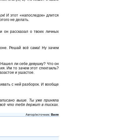
ок! И этот «напоследок» длится
этого не делать.
и он рассказал о твоих личных
оне. Решай всё сама! Ну зачем
? Нашел ли себе девушку? Что он
ия. Им то зачем этот спектакль?
азастое и ушастое.
аивать с ней разборок. И вообще
написано выше. Ты уже приняла
всё что тебя держит в тисках.
Автор/источник:
Виля