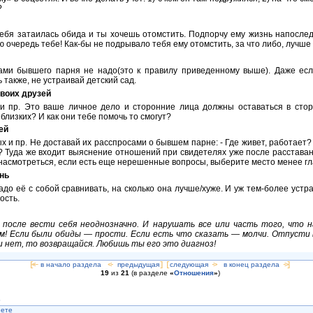
?
тебя затаилась обида и ты хочешь отомстить. Подпорчу ему жизнь напослед
ю очередь тебе! Как-бы не подрывало тебя ему отомстить, за что либо, лучше 
ами бывшего парня не надо(это к правилу приведенному выше). Даже есл
 также, не устраивай детский сад.
своих друзей
 и пр. Это ваше личное дело и сторонние лица должны оставаться в стор
лизких? И как они тебе помочь то смогут?
ей
ых и пр. Не доставай их расспросами о бывшем парне: - Где живет, работает
? Туда же входит выяснение отношений при свидетелях уже после расставан
 насмотреться, если есть еще нерешенные вопросы, выберите место менее гл
знь
адо её с собой сравнивать, на сколько она лучше/хуже. И уж тем-более устр
ость.
 после вести себя неоднозначно. И нарушать все или часть того, что 
м! Если были обиды — прости. Если есть что сказать — молчи. Отпусти 
ли нет, то возвращайся. Любишь ты его это диагноз!
[<—
в начало раздела
<-
предыдущая
] [
следующая
->
в конец раздела
->]
19
из
21
(в разделе
«
Отношения
»
)
?
нете