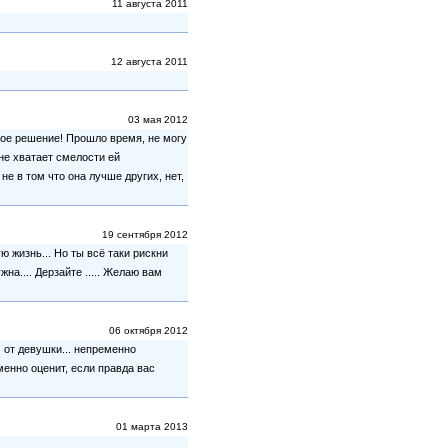
11 августа 2011
12 августа 2011
03 мая 2012
мое решение! Прошло время, не могу
не хватает смелости ей
не в том что она лучше других, нет,
19 сентября 2012
 жизнь... Но ты всё таки рискни
на.... Дерзайте ..... Желаю вам
06 октября 2012
м от девушки... непременно
менно оценит, если правда вас
01 марта 2013