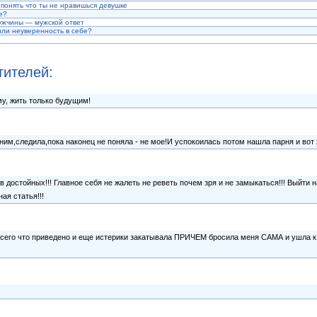
 понять что ты не нравишься девушке
е?
ужчины — мужской ответ
ли неуверенность в себе?
тителей:
му, жить только будущим!
 ним,следила,пока наконец не поняла - не мое!И успокоилась потом нашла парня и вот 
в достойных!!! Главное себя не жалеть не реветь почем зря и не замыкаться!!! Выйти 
ая статья!!!
 всего что приведено и еще истерики закатывала ПРИЧЕМ бросила меня САМА и ушла 