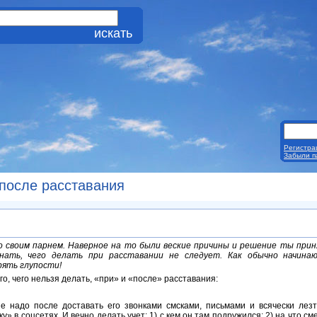
Регистра
Забыли п
после расставания
 своим парнем. Наверное на то были веские причины и решение ты приня
нать, чего делать при расставании не следует. Как обычно начина
рять глупости!
о, чего нельзя делать, «при» и «после» расставания:
е надо после доставать его звонками смсками, письмами и всячески лезт
» в соцсетях. И вечно делать учет: 1) с кем он там подружился; 2) на что сме