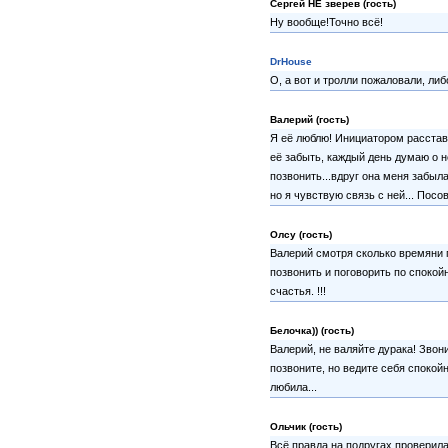
Сергей НЕ зверев (гость)
Ну вообще!Точно всё!
DrHouse
О, а вот и тролли пожаловали, ли
Валерий (гость)
Я её люблю! Инициатором расстав
её забыть, каждый день думаю о 
позвонить...вдруг она меня забыла
но я чувствую связь с ней... Посо
Олсу (гость)
Валерий смотря сколько времяни п
позвонить и поговорить по спокойн
счастья. !!!
Белочка)) (гость)
Валерий, не валяйте дурака! Звон
позвоните, но ведите себя спокойн
любила...
Ольчик (гость)
Всё правда на подругах проверила