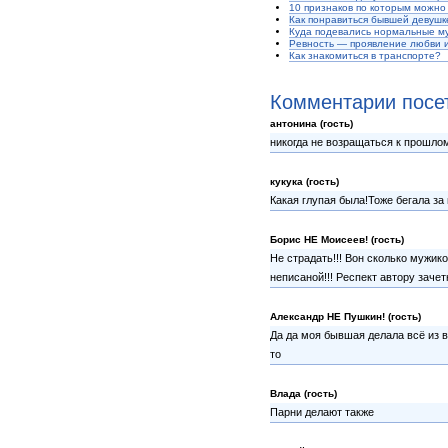
10 признаков по которым можно
Как понравиться бывшей девушк
Куда подевались нормальные м
Ревность — проявление любви и
Как знакомиться в транспорте?
Комментарии посе
антонина (гость)
никогда не возращаться к прошло
кукука (гость)
Какая глупая была!Тоже бегала за
Борис НЕ Моисеев! (гость)
Не страдать!!! Вон сколько мужико
неписаной!!! Респект автору зачетн
Александр НЕ Пушкин! (гость)
Да да моя бывшая делала всё из
то
Влада (гость)
Парни делают также